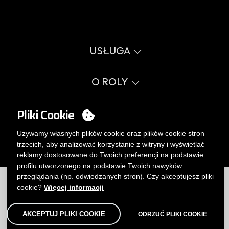
USŁUGA
Wirtualny katalog
Przewodnik po rozmiarach
O ROLY
Słownik
Proces sprzedaży
Wartości
FAQ
Sprawy społeczne
Pliki Cookie
MY ACCOUNT
Errata katalog
Certyfikaty
Pracuj z nami
Logowanie
Używamy własnych plików cookie oraz plików cookie stron
Polityka zarządzania wewnętrznego.
Chcesz stać się klientem?
trzecich, aby analizować korzystanie z witryny i wyświetlać
WYŚLIJ E-MAIL
reklamy dostosowane do Twoich preferencji na podstawie
profilu utworzonego na podstawie Twoich nawyków
Ograniczenia
|
Polityka prywatności
|
Polityka Cookies
|
przeglądania (np. odwiedzanych stron). Czy akceptujesz pliki
Zrzeczenie
|
Mapa
cookie?
Więcej informacji
AKCEPTUJ PLIKI COOKIE
ODRZUĆ PLIKI COOKIE
© Roly 2026. Wszelkie prawa zastrzeżone.