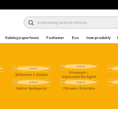
HEADER SEARCH BUTTON
Kolekcja sportowa
Footwear
Eco
Inne produkty
Przemysł –
Widoczne Z Daleka
Odporność Na Ogień
Sektor Spożywczy
Zdrowie I Estetyka