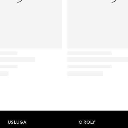
USŁUGA
O ROLY