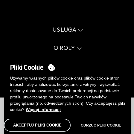
USŁUGA
Wirtualny katalog
Przewodnik po rozmiarach
O ROLY
Słownik
Proces sprzedaży
Wartości
FAQ
Sprawy społeczne
Pliki Cookie
MY ACCOUNT
Errata katalog
Certyfikaty
Pracuj z nami
Logowanie
Używamy własnych plików cookie oraz plików cookie stron
Polityka zarządzania wewnętrznego.
Chcesz stać się klientem?
trzecich, aby analizować korzystanie z witryny i wyświetlać
WYŚLIJ E-MAIL
reklamy dostosowane do Twoich preferencji na podstawie
profilu utworzonego na podstawie Twoich nawyków
Ograniczenia
|
Polityka prywatności
|
Polityka Cookies
|
przeglądania (np. odwiedzanych stron). Czy akceptujesz pliki
Zrzeczenie
|
Mapa
cookie?
Więcej informacji
AKCEPTUJ PLIKI COOKIE
ODRZUĆ PLIKI COOKIE
© Roly 2026. Wszelkie prawa zastrzeżone.