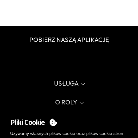
POBIERZ NASZĄ APLIKACJĘ
USŁUGA
Wirtualny katalog
Przewodnik po rozmiarach
O ROLY
Słownik
Proces sprzedaży
Wartości
FAQ
Sprawy społeczne
Pliki Cookie
MY ACCOUNT
Errata katalog
Certyfikaty
Pracuj z nami
Logowanie
Używamy własnych plików cookie oraz plików cookie stron
Polityka zarządzania wewnętrznego.
Chcesz stać się klientem?