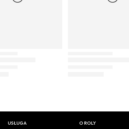
USŁUGA
O ROLY