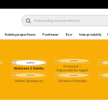
HEADER SEARCH BUTTON
Kolekcja sportowa
Footwear
Eco
Inne produkty
Przemysł –
Widoczne Z Daleka
Odporność Na Ogień
Sektor Spożywczy
Zdrowie I Estetyka