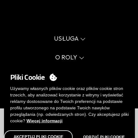
USŁUGA
Wirtualny katalog
Przewodnik po rozmiarach
O ROLY
Słownik
Proces sprzedaży
Wartości
FAQ
Sprawy społeczne
Pliki Cookie
MY ACCOUNT
Errata katalog
Certyfikaty
Pracuj z nami
Logowanie
Używamy własnych plików cookie oraz plików cookie stron
Polityka zarządzania wewnętrznego.
Chcesz stać się klientem?
trzecich, aby analizować korzystanie z witryny i wyświetlać
WYŚLIJ E-MAIL
reklamy dostosowane do Twoich preferencji na podstawie
profilu utworzonego na podstawie Twoich nawyków
Ograniczenia
|
Polityka prywatności
|
Polityka Cookies
|
przeglądania (np. odwiedzanych stron). Czy akceptujesz pliki
Zrzeczenie
|
Mapa
cookie?
Więcej informacji
AKCEPTUJ PLIKI COOKIE
ODRZUĆ PLIKI COOKIE