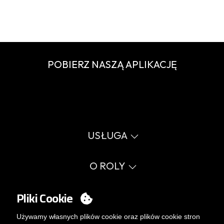
POBIERZ NASZĄ APLIKACJĘ
USŁUGA
Wirtualny katalog
Przewodnik po rozmiarach
O ROLY
Słownik
Proces sprzedaży
Wartości
FAQ
Sprawy społeczne
Pliki Cookie
MY ACCOUNT
Errata katalog
Certyfikaty
Pracuj z nami
Logowanie
Używamy własnych plików cookie oraz plików cookie stron
Polityka zarządzania wewnętrznego.
Chcesz stać się klientem?